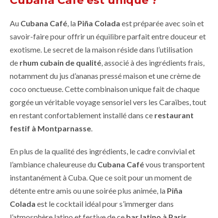
Cubana Café est unique ?
Au
Cubana Café
, la
Piña Colada
est préparée avec soin et
savoir-faire pour offrir un équilibre parfait entre douceur et
exotisme. Le secret de la maison réside dans l’utilisation
de
rhum cubain de qualité
, associé à des ingrédients frais,
notamment du jus d’ananas pressé maison et une crème de
coco onctueuse. Cette combinaison unique fait de chaque
gorgée un véritable voyage sensoriel vers les Caraïbes, tout
en restant confortablement installé dans ce
restaurant
festif à Montparnasse
.
En plus de la qualité des ingrédients, le cadre convivial et
l’ambiance chaleureuse du
Cubana Café
vous transportent
instantanément à Cuba. Que ce soit pour un moment de
détente entre amis ou une soirée plus animée, la
Piña
Colada
est le cocktail idéal pour s’immerger dans
l’atmosphère latino et festive de ce
bar latino à Paris
.