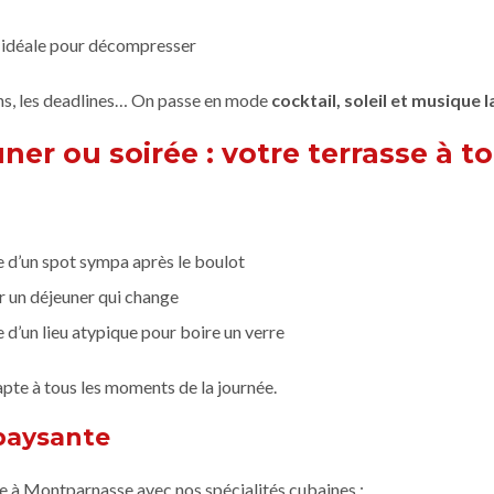
 idéale pour décompresser
ions, les deadlines… On passe en mode
cocktail, soleil et musique l
ner ou soirée : votre terrasse à t
te d’un spot sympa après le boulot
r un déjeuner qui change
d’un lieu atypique pour boire un verre
pte à tous les moments de la journée.
épaysante
e à Montparnasse avec nos spécialités cubaines :