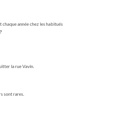
nt chaque année chez les habitués
?
itter la rue Vavin.
s sont rares.