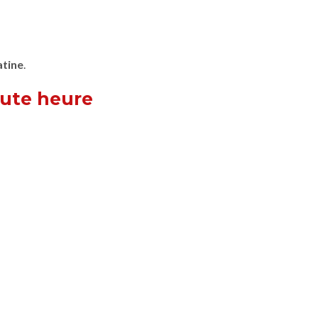
atine
.
oute heure