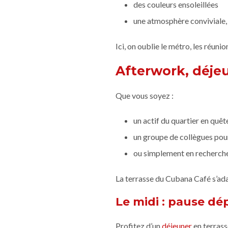
des couleurs ensoleillées
une atmosphère conviviale,
Ici, on oublie le métro, les réun
Afterwork, déjeu
Que vous soyez :
un actif du quartier en quê
un groupe de collègues pou
ou simplement en recherche 
La terrasse du Cubana Café s’ada
Le midi : pause d
Profitez d’un
déjeuner
en terrass