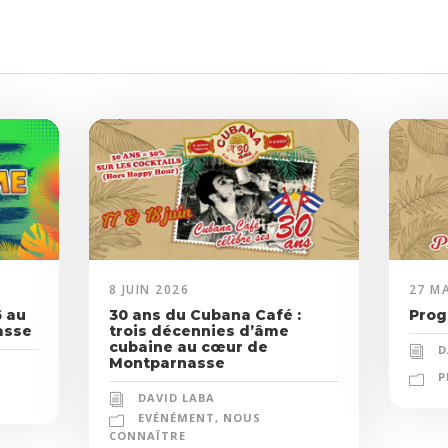
8 JUIN 2026
27 MA
 au
30 ans du Cubana Café :
Prog
asse
trois décennies d’âme
cubaine au cœur de
D
Montparnasse
P
DAVID LABA
EVÉNÉMENT
,
NOUS
CONNAÎTRE