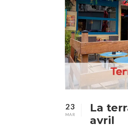
La ter
23
MAR
avril