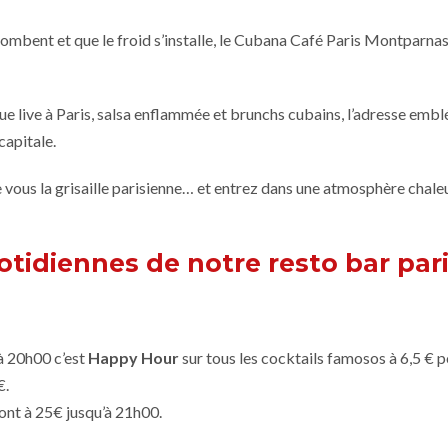
tombent et que le froid s’installe, le Cubana Café Paris Montparnas
ue live à Paris, salsa enflammée et brunchs cubains, l’adresse em
capitale.
re vous la grisaille parisienne… et entrez dans une atmosphère chal
tidiennes de notre resto bar par
à 20h00 c’est
Happy Hour
sur tous les cocktails famosos à 6,5 € p
€.
sont à 25€ jusqu’à 21h00.