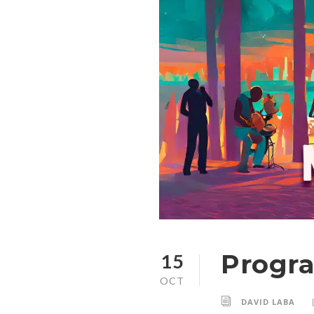
Progr
15
OCT
DAVID LABA