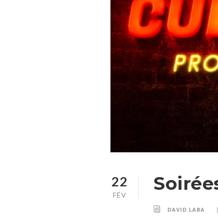
Soirée
22
FÉV
DAVID LABA