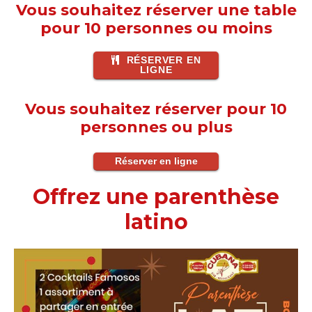
Vous souhaitez réserver une table
pour 10 personnes ou moins
RÉSERVER EN
LIGNE
Vous souhaitez réserver pour 10
personnes ou plus
Réserver en ligne
Offrez une parenthèse
latino